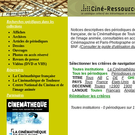
Recherches spécifiques dans les
collections
Notices descriptives des périodiques 
Affiches
française, de la Cinémathèque de Toul
Archives
de l'image animée, consultables en acc
Articles de périodiques
Cinémagazine et Paris-Photographe ont
Dessins
BNF.
(Consulter le guide d'utilisation d
Ouvrages
Photos en accés réservé
Revues de presse
Sélectionner les critères de navigation
Vidéos (DVD et VHS)
Toutes institutions
La Cinémathèque
Répertoires
Tous les périodiques
Périodiques n
La Cinémathèque française
TITRE
Tous
AB
C
DE
F
GHI
La Cinémathèque de Toulouse
PAYS
Tous
France
Etats-Unis
I
Centre National du Cinéma et de
DECENNIE
Toutes
<1900
1900
l'image animée
LANGUE
Toutes
Français
Anglai
Partenaires
Réinitialiser les critères
Toutes institutions - 0 périodiques sur 