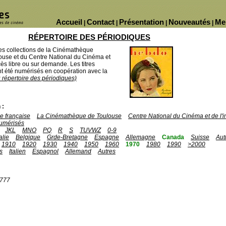
Accueil
Contact
Présentation
Nouveautés
Me
|
|
|
|
RÉPERTOIRE DES PÉRIODIQUES
des collections de la Cinémathèque
ouse et du Centre National du Cinéma et
ès libre ou sur demande. Les titres
 été numérisés en coopération avec la
u répertoire des périodiques)
 :
 française
La Cinémathèque de Toulouse
Centre National du Cinéma et de l
umérisés
JKL
MNO
PQ
R
S
TUVWZ
0-9
talie
Belgique
Grde-Bretagne
Espagne
Allemagne
Canada
Suisse
Aut
1910
1920
1930
1940
1950
1960
1970
1980
1990
>2000
s
Italien
Espagnol
Allemand
Autres
1777