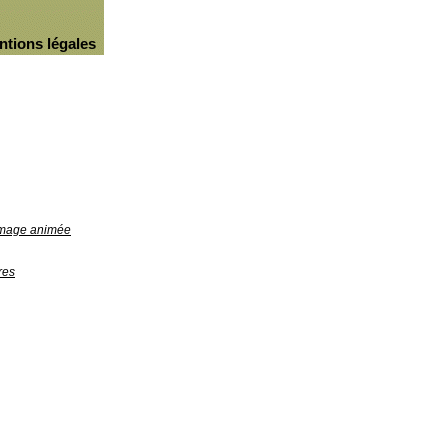
ntions légales
'image animée
res