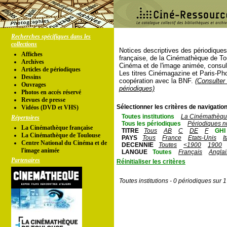
Recherches spécifiques dans les
collections
Notices descriptives des périodique
Affiches
française, de la Cinémathèque de To
Archives
Cinéma et de l'image animée, consul
Articles de périodiques
Les titres Cinémagazine et Paris-Ph
Dessins
coopération avec la BNF.
(Consulter 
Ouvrages
périodiques)
Photos en accés réservé
Revues de presse
Sélectionner les critères de navigation
Vidéos (DVD et VHS)
Toutes institutions
La Cinémathèque
Répertoires
Tous les périodiques
Périodiques n
La Cinémathèque française
TITRE
Tous
AB
C
DE
F
GHI
La Cinémathèque de Toulouse
PAYS
Tous
France
Etats-Unis
I
Centre National du Cinéma et de
DECENNIE
Toutes
<1900
1900
l'image animée
LANGUE
Toutes
Français
Anglai
Partenaires
Réinitialiser les critères
Toutes institutions - 0 périodiques sur 