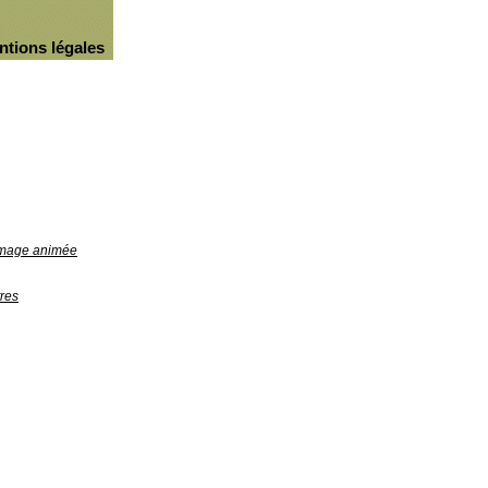
ntions légales
'image animée
res