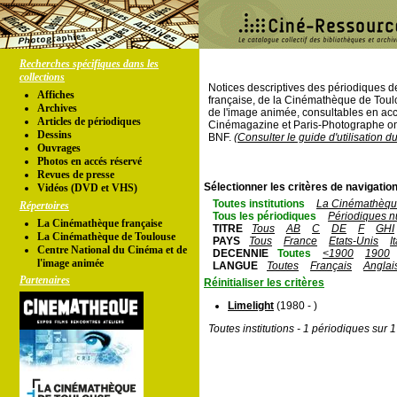
Recherches spécifiques dans les
collections
Notices descriptives des périodiques 
Affiches
française, de la Cinémathèque de Toul
Archives
de l'image animée, consultables en acc
Articles de périodiques
Cinémagazine et Paris-Photographe ont
Dessins
BNF.
(Consulter le guide d'utilisation d
Ouvrages
Photos en accés réservé
Revues de presse
Sélectionner les critères de navigation
Vidéos (DVD et VHS)
Toutes institutions
La Cinémathèque
Répertoires
Tous les périodiques
Périodiques n
La Cinémathèque française
TITRE
Tous
AB
C
DE
F
GHI
La Cinémathèque de Toulouse
PAYS
Tous
France
Etats-Unis
I
Centre National du Cinéma et de
DECENNIE
Toutes
<1900
1900
l'image animée
LANGUE
Toutes
Français
Anglai
Partenaires
Réinitialiser les critères
Limelight
(1980 - )
Toutes institutions - 1 périodiques sur 