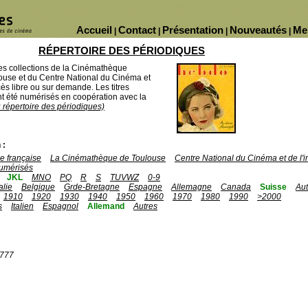
Accueil
Contact
Présentation
Nouveautés
Me
|
|
|
|
RÉPERTOIRE DES PÉRIODIQUES
des collections de la Cinémathèque
ouse et du Centre National du Cinéma et
ès libre ou sur demande. Les titres
 été numérisés en coopération avec la
u répertoire des périodiques)
 :
 française
La Cinémathèque de Toulouse
Centre National du Cinéma et de l
umérisés
JKL
MNO
PQ
R
S
TUVWZ
0-9
talie
Belgique
Grde-Bretagne
Espagne
Allemagne
Canada
Suisse
Aut
1910
1920
1930
1940
1950
1960
1970
1980
1990
>2000
s
Italien
Espagnol
Allemand
Autres
1777