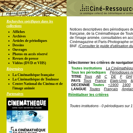
Recherches spécifiques dans les
collections
Notices descriptives des périodiques 
Affiches
française, de la Cinémathèque de Toul
Archives
de l'image animée, consultables en acc
Articles de périodiques
Cinémagazine et Paris-Photographe ont
Dessins
BNF.
(Consulter le guide d'utilisation d
Ouvrages
Photos en accés réservé
Revues de presse
Sélectionner les critères de navigation
Vidéos (DVD et VHS)
Toutes institutions
La Cinémathèque
Répertoires
Tous les périodiques
Périodiques n
La Cinémathèque française
TITRE
Tous
AB
C
DE
F
GHI
La Cinémathèque de Toulouse
PAYS
Tous
France
Etats-Unis
I
Centre National du Cinéma et de
DECENNIE
Toutes
<1900
1900
l'image animée
LANGUE
Toutes
Français
Anglai
Partenaires
Réinitialiser les critères
Toutes institutions - 0 périodiques sur 