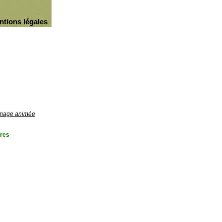
ntions légales
'image animée
res