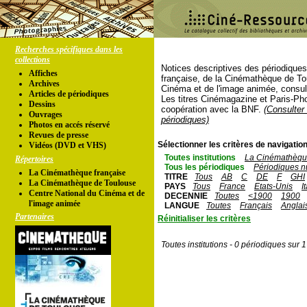
Recherches spécifiques dans les
collections
Notices descriptives des périodique
Affiches
française, de la Cinémathèque de To
Archives
Cinéma et de l'image animée, consul
Articles de périodiques
Les titres Cinémagazine et Paris-Ph
Dessins
coopération avec la BNF.
(Consulter 
Ouvrages
périodiques)
Photos en accés réservé
Revues de presse
Sélectionner les critères de navigation
Vidéos (DVD et VHS)
Toutes institutions
La Cinémathèque
Répertoires
Tous les périodiques
Périodiques n
La Cinémathèque française
TITRE
Tous
AB
C
DE
F
GHI
La Cinémathèque de Toulouse
PAYS
Tous
France
Etats-Unis
I
Centre National du Cinéma et de
DECENNIE
Toutes
<1900
1900
l'image animée
LANGUE
Toutes
Français
Anglai
Partenaires
Réinitialiser les critères
Toutes institutions - 0 périodiques sur 