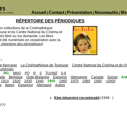
Accueil
Contact
Présentation
Nouveautés
Me
|
|
|
|
RÉPERTOIRE DES PÉRIODIQUES
des collections de la Cinémathèque
ouse et du Centre National du Cinéma et
ès libre ou sur demande. Les titres
 été numérisés en coopération avec la
u répertoire des périodiques)
 :
 française
La Cinémathèque de Toulouse
Centre National du Cinéma et de l
umérisés
JKL
MNO
PQ
R
S
TUVWZ
0-9
talie
Belgique
Grde-Bretagne
Espagne
Allemagne
Canada
Suisse
Aut
1910
1920
1930
1940
1950
1960
1970
1980
1990
>2000
s
Italien
Espagnol
Allemand
Autres
Kino iskusstvo cecoslovakii
(1948 - )
1777