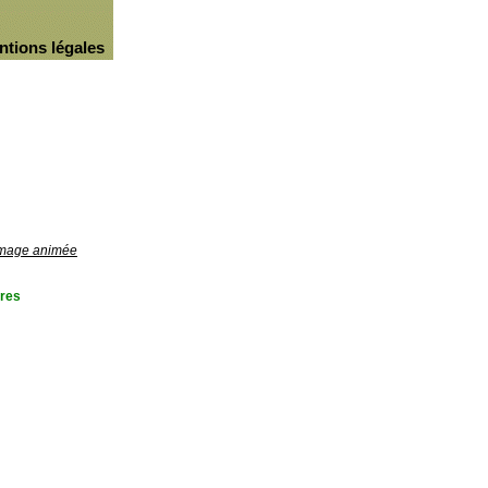
ntions légales
'image animée
res