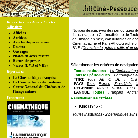
Recherches spécifiques dans les
collections
Notices descriptives des périodiques 
Affiches
française, de la Cinémathèque de Toul
Archives
de l'image animée, consultables en acc
Articles de périodiques
Cinémagazine et Paris-Photographe ont
Dessins
BNF.
(Consulter le guide d'utilisation d
Ouvrages
Photos en accés réservé
Revues de presse
Sélectionner les critères de navigation
Vidéos (DVD et VHS)
Toutes institutions
La Cinémathèque
Répertoires
Tous les périodiques
Périodiques n
La Cinémathèque française
TITRE
Tous
AB
C
DE
F
GHI
La Cinémathèque de Toulouse
PAYS
Tous
France
Etats-Unis
I
Centre National du Cinéma et de
DECENNIE
Toutes
<1900
1900
l'image animée
LANGUE
Toutes
Français
Anglai
Partenaires
Réinitialiser les critères
Kino
(1945 - )
Toutes institutions - 2 périodiques sur 