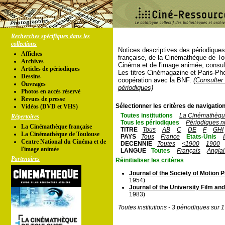
Recherches spécifiques dans les
collections
Notices descriptives des périodique
Affiches
française, de la Cinémathèque de To
Archives
Cinéma et de l'image animée, consul
Articles de périodiques
Les titres Cinémagazine et Paris-Ph
Dessins
coopération avec la BNF.
(Consulter 
Ouvrages
périodiques)
Photos en accés réservé
Revues de presse
Sélectionner les critères de navigation
Vidéos (DVD et VHS)
Toutes institutions
La Cinémathèque
Répertoires
Tous les périodiques
Périodiques n
La Cinémathèque française
TITRE
Tous
AB
C
DE
F
GHI
La Cinémathèque de Toulouse
PAYS
Tous
France
Etats-Unis
Centre National du Cinéma et de
DECENNIE
Toutes
<1900
1900
l'image animée
LANGUE
Toutes
Français
Anglai
Partenaires
Réinitialiser les critères
Journal of the Society of Motion 
1954)
Journal of the University Film an
1983)
Toutes institutions - 3 périodiques sur 