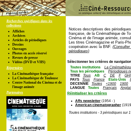
Recherches spécifiques dans les
collections
Notices descriptives des périodique
Affiches
française, de la Cinémathèque de To
Archives
Cinéma et de l'image animée, consul
Articles de périodiques
Les titres Cinémagazine et Paris-Ph
Dessins
coopération avec la BNF.
(Consulter 
Ouvrages
périodiques)
Photos en accés réservé
Revues de presse
Sélectionner les critères de navigation
Vidéos (DVD et VHS)
Toutes institutions
La Cinémathèque
Répertoires
Tous les périodiques
Périodiques n
La Cinémathèque française
TITRE
Tous
AB
C
DE
F
GHI
La Cinémathèque de Toulouse
PAYS
Tous
France
Etats-Unis
Centre National du Cinéma et de
DECENNIE
Toutes
<1900
1900
l'image animée
LANGUE
Toutes
Français
Anglai
Partenaires
Réinitialiser les critères
Affs newsletter
(1954 - )
American cinematographer
(1919 
Toutes institutions - 3 périodiques sur 