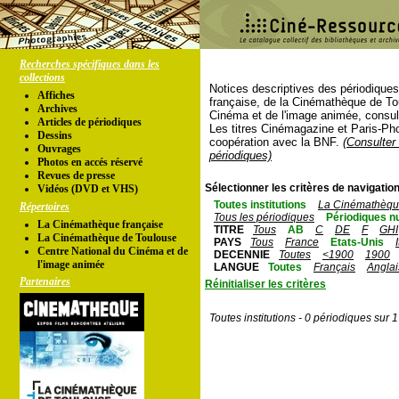
Recherches spécifiques dans les
collections
Notices descriptives des périodique
Affiches
française, de la Cinémathèque de To
Archives
Cinéma et de l'image animée, consul
Articles de périodiques
Les titres Cinémagazine et Paris-Ph
Dessins
coopération avec la BNF.
(Consulter 
Ouvrages
périodiques)
Photos en accés réservé
Revues de presse
Sélectionner les critères de navigation
Vidéos (DVD et VHS)
Toutes institutions
La Cinémathèque
Répertoires
Tous les périodiques
Périodiques n
La Cinémathèque française
TITRE
Tous
AB
C
DE
F
GHI
La Cinémathèque de Toulouse
PAYS
Tous
France
Etats-Unis
Centre National du Cinéma et de
DECENNIE
Toutes
<1900
1900
l'image animée
LANGUE
Toutes
Français
Anglai
Partenaires
Réinitialiser les critères
Toutes institutions - 0 périodiques sur 