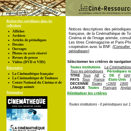
Recherches spécifiques dans les
collections
Notices descriptives des périodique
Affiches
française, de la Cinémathèque de To
Archives
Cinéma et de l'image animée, consul
Articles de périodiques
Les titres Cinémagazine et Paris-Ph
Dessins
coopération avec la BNF.
(Consulter 
Ouvrages
périodiques)
Photos en accés réservé
Revues de presse
Sélectionner les critères de navigation
Vidéos (DVD et VHS)
Toutes institutions
La Cinémathèque
Répertoires
Tous les périodiques
Périodiques n
La Cinémathèque française
TITRE
Tous
AB
C
DE
F
GHI
La Cinémathèque de Toulouse
PAYS
Tous
France
Etats-Unis
Centre National du Cinéma et de
DECENNIE
Toutes
<1900
1900
l'image animée
LANGUE
Toutes
Français
Anglai
Partenaires
Réinitialiser les critères
Toutes institutions - 0 périodiques sur 