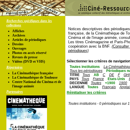
Recherches spécifiques dans les
collections
Notices descriptives des périodique
Affiches
française, de la Cinémathèque de To
Archives
Cinéma et de l'image animée, consul
Articles de périodiques
Les titres Cinémagazine et Paris-Ph
Dessins
coopération avec la BNF.
(Consulter 
Ouvrages
périodiques)
Photos en accés réservé
Revues de presse
Sélectionner les critères de navigation
Vidéos (DVD et VHS)
Toutes institutions
La Cinémathèque
Répertoires
Tous les périodiques
Périodiques n
La Cinémathèque française
TITRE
Tous
AB
C
DE
F
GHI
La Cinémathèque de Toulouse
PAYS
Tous
France
Etats-Unis
Centre National du Cinéma et de
DECENNIE
Toutes
<1900
1900
l'image animée
LANGUE
Toutes
Français
Anglai
Partenaires
Réinitialiser les critères
Toutes institutions - 0 périodiques sur 