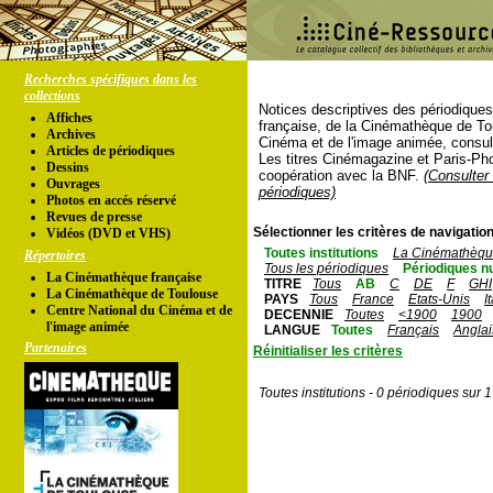
Recherches spécifiques dans les
collections
Notices descriptives des périodique
Affiches
française, de la Cinémathèque de To
Archives
Cinéma et de l'image animée, consul
Articles de périodiques
Les titres Cinémagazine et Paris-Ph
Dessins
coopération avec la BNF.
(Consulter 
Ouvrages
périodiques)
Photos en accés réservé
Revues de presse
Sélectionner les critères de navigation
Vidéos (DVD et VHS)
Toutes institutions
La Cinémathèque
Répertoires
Tous les périodiques
Périodiques n
La Cinémathèque française
TITRE
Tous
AB
C
DE
F
GHI
La Cinémathèque de Toulouse
PAYS
Tous
France
Etats-Unis
I
Centre National du Cinéma et de
DECENNIE
Toutes
<1900
1900
l'image animée
LANGUE
Toutes
Français
Anglai
Partenaires
Réinitialiser les critères
Toutes institutions - 0 périodiques sur 