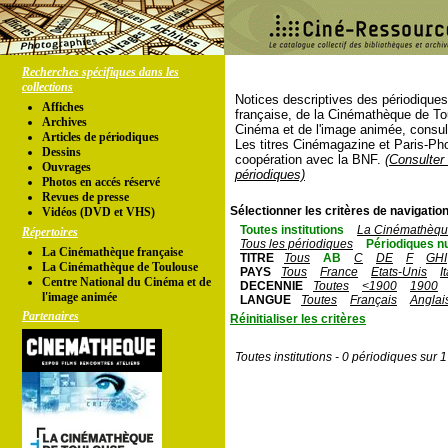
Recherches spécifiques dans les
collections
Notices descriptives des périodique
Affiches
française, de la Cinémathèque de To
Archives
Cinéma et de l'image animée, consul
Articles de périodiques
Les titres Cinémagazine et Paris-Ph
Dessins
coopération avec la BNF.
(Consulter 
Ouvrages
périodiques)
Photos en accés réservé
Revues de presse
Sélectionner les critères de navigation
Vidéos (DVD et VHS)
Toutes institutions
La Cinémathèque
Répertoires
Tous les périodiques
Périodiques n
La Cinémathèque française
TITRE
Tous
AB
C
DE
F
GHI
La Cinémathèque de Toulouse
PAYS
Tous
France
Etats-Unis
I
Centre National du Cinéma et de
DECENNIE
Toutes
<1900
1900
l'image animée
LANGUE
Toutes
Français
Anglai
Partenaires
Réinitialiser les critères
Toutes institutions - 0 périodiques sur 