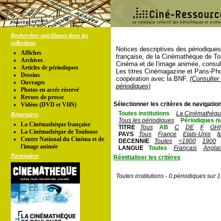
Recherches spécifiques dans les
collections
Notices descriptives des périodique
Affiches
française, de la Cinémathèque de To
Archives
Cinéma et de l'image animée, consul
Articles de périodiques
Les titres Cinémagazine et Paris-Ph
Dessins
coopération avec la BNF.
(Consulter 
Ouvrages
périodiques)
Photos en accés réservé
Revues de presse
Sélectionner les critères de navigation
Vidéos (DVD et VHS)
Toutes institutions
La Cinémathèque
Répertoires
Tous les périodiques
Périodiques n
La Cinémathèque française
TITRE
Tous
AB
C
DE
F
GHI
La Cinémathèque de Toulouse
PAYS
Tous
France
Etats-Unis
I
Centre National du Cinéma et de
DECENNIE
Toutes
<1900
1900
l'image animée
LANGUE
Toutes
Français
Anglai
Partenaires
Réinitialiser les critères
Toutes institutions - 0 périodiques sur 