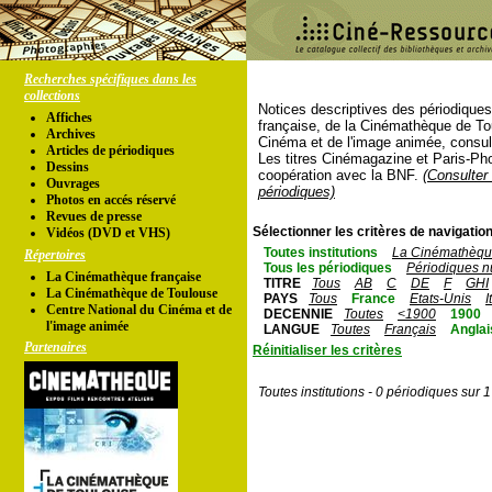
Recherches spécifiques dans les
collections
Notices descriptives des périodique
Affiches
française, de la Cinémathèque de To
Archives
Cinéma et de l'image animée, consul
Articles de périodiques
Les titres Cinémagazine et Paris-Ph
Dessins
coopération avec la BNF.
(Consulter 
Ouvrages
périodiques)
Photos en accés réservé
Revues de presse
Sélectionner les critères de navigation
Vidéos (DVD et VHS)
Toutes institutions
La Cinémathèque
Répertoires
Tous les périodiques
Périodiques n
La Cinémathèque française
TITRE
Tous
AB
C
DE
F
GHI
La Cinémathèque de Toulouse
PAYS
Tous
France
Etats-Unis
I
Centre National du Cinéma et de
DECENNIE
Toutes
<1900
1900
l'image animée
LANGUE
Toutes
Français
Anglai
Partenaires
Réinitialiser les critères
Toutes institutions - 0 périodiques sur 