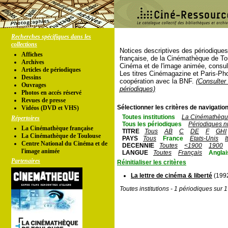
Recherches spécifiques dans les
collections
Notices descriptives des périodique
Affiches
française, de la Cinémathèque de To
Archives
Cinéma et de l'image animée, consul
Articles de périodiques
Les titres Cinémagazine et Paris-Ph
Dessins
coopération avec la BNF.
(Consulter 
Ouvrages
périodiques)
Photos en accés réservé
Revues de presse
Sélectionner les critères de navigation
Vidéos (DVD et VHS)
Toutes institutions
La Cinémathèque
Répertoires
Tous les périodiques
Périodiques n
La Cinémathèque française
TITRE
Tous
AB
C
DE
F
GHI
La Cinémathèque de Toulouse
PAYS
Tous
France
Etats-Unis
I
Centre National du Cinéma et de
DECENNIE
Toutes
<1900
1900
l'image animée
LANGUE
Toutes
Français
Anglai
Partenaires
Réinitialiser les critères
La lettre de cinéma & liberté
(1992
Toutes institutions - 1 périodiques sur 