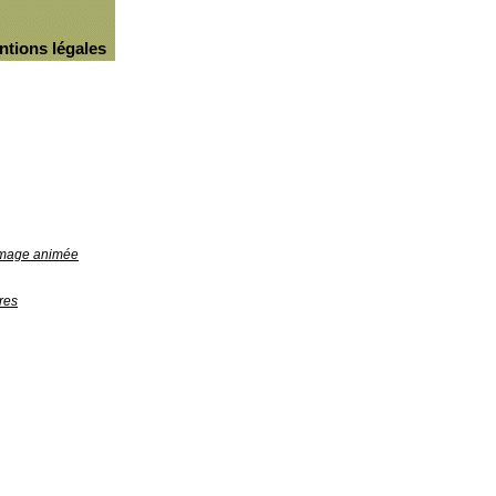
ntions légales
'image animée
res