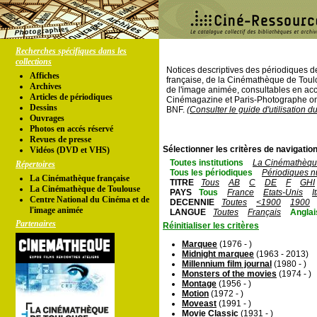
Recherches spécifiques dans les
collections
Notices descriptives des périodiques 
Affiches
française, de la Cinémathèque de Toul
Archives
de l'image animée, consultables en acc
Articles de périodiques
Cinémagazine et Paris-Photographe ont
Dessins
BNF.
(Consulter le guide d'utilisation d
Ouvrages
Photos en accés réservé
Revues de presse
Sélectionner les critères de navigation
Vidéos (DVD et VHS)
Toutes institutions
La Cinémathèque
Répertoires
Tous les périodiques
Périodiques n
La Cinémathèque française
TITRE
Tous
AB
C
DE
F
GHI
La Cinémathèque de Toulouse
PAYS
Tous
France
Etats-Unis
I
Centre National du Cinéma et de
DECENNIE
Toutes
<1900
1900
l'image animée
LANGUE
Toutes
Français
Anglai
Partenaires
Réinitialiser les critères
Marquee
(1976 - )
Midnight marquee
(1963 - 2013)
Millennium film journal
(1980 - )
Monsters of the movies
(1974 - )
Montage
(1956 - )
Motion
(1972 - )
Moveast
(1991 - )
Movie Classic
(1931 - )