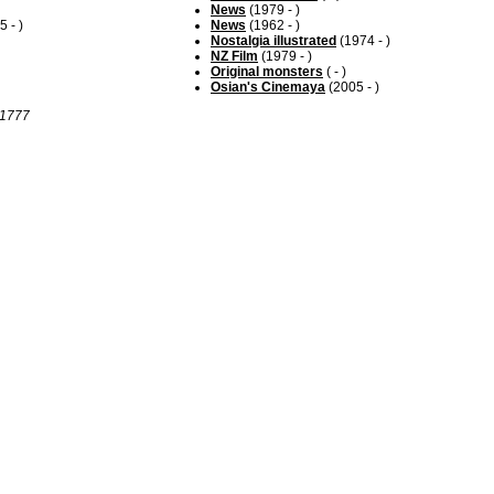
News
(1979 - )
 - )
News
(1962 - )
Nostalgia illustrated
(1974 - )
NZ Film
(1979 - )
Original monsters
( - )
Osian's Cinemaya
(2005 - )
r 1777