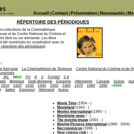
Accueil
Contact
Présentation
Nouveautés
Me
|
|
|
|
RÉPERTOIRE DES PÉRIODIQUES
des collections de la Cinémathèque
ouse et du Centre National du Cinéma et
ès libre ou sur demande. Les titres
 été numérisés en coopération avec la
u répertoire des périodiques)
 :
 française
La Cinémathèque de Toulouse
Centre National du Cinéma et de l
umérisés
JKL
MNO
PQ
R
S
TUVWZ
0-9
talie
Belgique
Grde-Bretagne
Espagne
Allemagne
Canada
Suisse
Aut
1910
1920
1930
1940
1950
1960
1970
1980
1990
>2000
s
Italien
Espagnol
Allemand
Autres
Movie Time
(1954 - )
Movieland
(1942 - )
Movies International
(1965 - )
Movietone news
( - )
The moving image
(2001 - )
Moving Pictures International
(1990 - 2004)
Necronomicon
(1996 - )
New cinema club
( - )