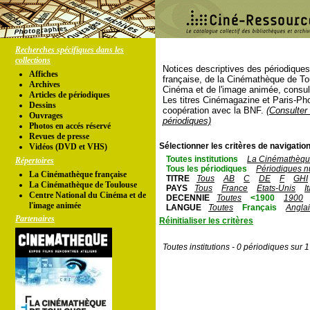
Recherches spécifiques dans les
collections
Notices descriptives des périodique
Affiches
française, de la Cinémathèque de To
Archives
Cinéma et de l'image animée, consul
Articles de périodiques
Les titres Cinémagazine et Paris-Ph
Dessins
coopération avec la BNF.
(Consulter 
Ouvrages
périodiques)
Photos en accés réservé
Revues de presse
Sélectionner les critères de navigation
Vidéos (DVD et VHS)
Toutes institutions
La Cinémathèque
Répertoires
Tous les périodiques
Périodiques n
La Cinémathèque française
TITRE
Tous
AB
C
DE
F
GHI
La Cinémathèque de Toulouse
PAYS
Tous
France
Etats-Unis
I
Centre National du Cinéma et de
DECENNIE
Toutes
<1900
1900
l'image animée
LANGUE
Toutes
Français
Angla
Partenaires
Réinitialiser les critères
Toutes institutions - 0 périodiques sur 