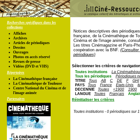
Recherches spécifiques dans les
collections
Notices descriptives des périodique
Affiches
française, de la Cinémathèque de To
Archives
Cinéma et de l'image animée, consul
Articles de périodiques
Les titres Cinémagazine et Paris-Ph
Dessins
coopération avec la BNF.
(Consulter 
Ouvrages
périodiques)
Photos en accés réservé
Revues de presse
Sélectionner les critères de navigation
Vidéos (DVD et VHS)
Toutes institutions
La Cinémathèque
Répertoires
Tous les périodiques
Périodiques n
La Cinémathèque française
TITRE
Tous
AB
C
DE
F
GHI
La Cinémathèque de Toulouse
PAYS
Tous
France
Etats-Unis
I
Centre National du Cinéma et de
DECENNIE
Toutes
<1900
1900
l'image animée
LANGUE
Toutes
Français
Anglai
Partenaires
Réinitialiser les critères
Toutes institutions - 0 périodiques sur 