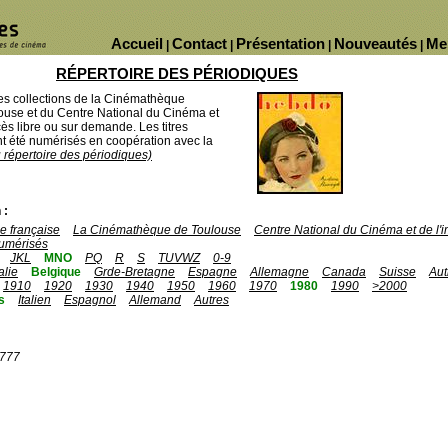
Accueil
Contact
Présentation
Nouveautés
Me
|
|
|
|
RÉPERTOIRE DES PÉRIODIQUES
des collections de la Cinémathèque
ouse et du Centre National du Cinéma et
ès libre ou sur demande. Les titres
 été numérisés en coopération avec la
u répertoire des périodiques)
 :
 française
La Cinémathèque de Toulouse
Centre National du Cinéma et de l
umérisés
JKL
MNO
PQ
R
S
TUVWZ
0-9
talie
Belgique
Grde-Bretagne
Espagne
Allemagne
Canada
Suisse
Aut
1910
1920
1930
1940
1950
1960
1970
1980
1990
>2000
s
Italien
Espagnol
Allemand
Autres
1777