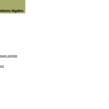
ntions légales
'image animée
res