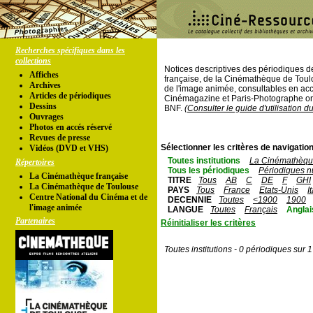
Recherches spécifiques dans les
collections
Notices descriptives des périodiques 
Affiches
française, de la Cinémathèque de Toul
Archives
de l'image animée, consultables en acc
Articles de périodiques
Cinémagazine et Paris-Photographe ont
Dessins
BNF.
(Consulter le guide d'utilisation d
Ouvrages
Photos en accés réservé
Revues de presse
Sélectionner les critères de navigation
Vidéos (DVD et VHS)
Toutes institutions
La Cinémathèque
Répertoires
Tous les périodiques
Périodiques n
La Cinémathèque française
TITRE
Tous
AB
C
DE
F
GHI
La Cinémathèque de Toulouse
PAYS
Tous
France
Etats-Unis
I
Centre National du Cinéma et de
DECENNIE
Toutes
<1900
1900
l'image animée
LANGUE
Toutes
Français
Anglai
Partenaires
Réinitialiser les critères
Toutes institutions - 0 périodiques sur 