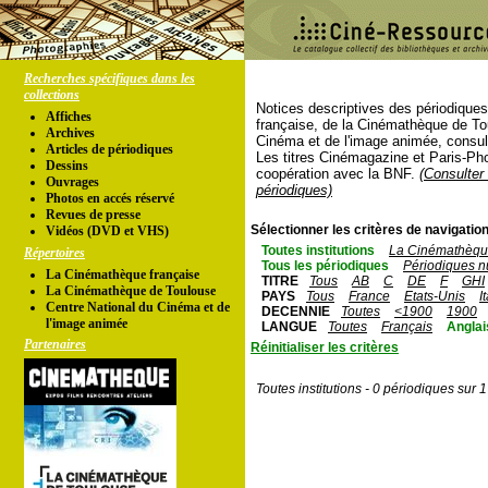
Recherches spécifiques dans les
collections
Notices descriptives des périodique
Affiches
française, de la Cinémathèque de To
Archives
Cinéma et de l'image animée, consul
Articles de périodiques
Les titres Cinémagazine et Paris-Ph
Dessins
coopération avec la BNF.
(Consulter 
Ouvrages
périodiques)
Photos en accés réservé
Revues de presse
Sélectionner les critères de navigation
Vidéos (DVD et VHS)
Toutes institutions
La Cinémathèque
Répertoires
Tous les périodiques
Périodiques n
La Cinémathèque française
TITRE
Tous
AB
C
DE
F
GHI
La Cinémathèque de Toulouse
PAYS
Tous
France
Etats-Unis
I
Centre National du Cinéma et de
DECENNIE
Toutes
<1900
1900
l'image animée
LANGUE
Toutes
Français
Anglai
Partenaires
Réinitialiser les critères
Toutes institutions - 0 périodiques sur 