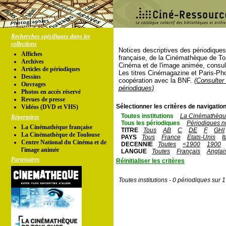
Recherches spécifiques dans les
collections
Notices descriptives des périodique
Affiches
française, de la Cinémathèque de To
Archives
Cinéma et de l'image animée, consul
Articles de périodiques
Les titres Cinémagazine et Paris-Ph
Dessins
coopération avec la BNF.
(Consulter 
Ouvrages
périodiques)
Photos en accés réservé
Revues de presse
Sélectionner les critères de navigation
Vidéos (DVD et VHS)
Toutes institutions
La Cinémathèque
Répertoires
Tous les périodiques
Périodiques n
La Cinémathèque française
TITRE
Tous
AB
C
DE
F
GHI
La Cinémathèque de Toulouse
PAYS
Tous
France
Etats-Unis
I
Centre National du Cinéma et de
DECENNIE
Toutes
<1900
1900
l'image animée
LANGUE
Toutes
Français
Anglai
Partenaires
Réinitialiser les critères
Toutes institutions - 0 périodiques sur 