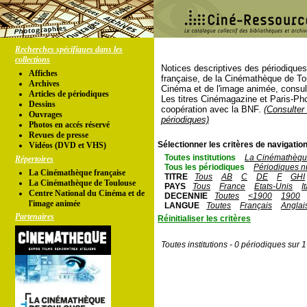
Recherches spécifiques dans les
collections
Notices descriptives des périodique
Affiches
française, de la Cinémathèque de To
Archives
Cinéma et de l'image animée, consul
Articles de périodiques
Les titres Cinémagazine et Paris-Ph
Dessins
coopération avec la BNF.
(Consulter 
Ouvrages
périodiques)
Photos en accés réservé
Revues de presse
Sélectionner les critères de navigation
Vidéos (DVD et VHS)
Toutes institutions
La Cinémathèque
Répertoires
Tous les périodiques
Périodiques n
La Cinémathèque française
TITRE
Tous
AB
C
DE
F
GHI
La Cinémathèque de Toulouse
PAYS
Tous
France
Etats-Unis
I
Centre National du Cinéma et de
DECENNIE
Toutes
<1900
1900
l'image animée
LANGUE
Toutes
Français
Anglai
Partenaires
Réinitialiser les critères
Toutes institutions - 0 périodiques sur 