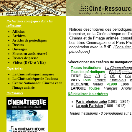
Recherches spécifiques dans les
collections
Notices descriptives des périodique
Affiches
française, de la Cinémathèque de To
Archives
Cinéma et de l'image animée, consul
Articles de périodiques
Les titres Cinémagazine et Paris-Ph
Dessins
coopération avec la BNF.
(Consulter 
Ouvrages
périodiques)
Photos en accés réservé
Revues de presse
Sélectionner les critères de navigation
Vidéos (DVD et VHS)
Toutes institutions
La Cinémathèque
Répertoires
Tous les périodiques
Périodiques n
La Cinémathèque française
TITRE
Tous
AB
C
DE
F
GHI
La Cinémathèque de Toulouse
PAYS
Tous
France
Etats-Unis
I
Centre National du Cinéma et de
DECENNIE
Toutes
<1900
1900
l'image animée
LANGUE
Toutes
Français
Anglai
Partenaires
Réinitialiser les critères
Paris-photographe
(1891 - 1894)
Le petit Parisien
(1889 - 1912)
Toutes institutions - 3 périodiques sur 