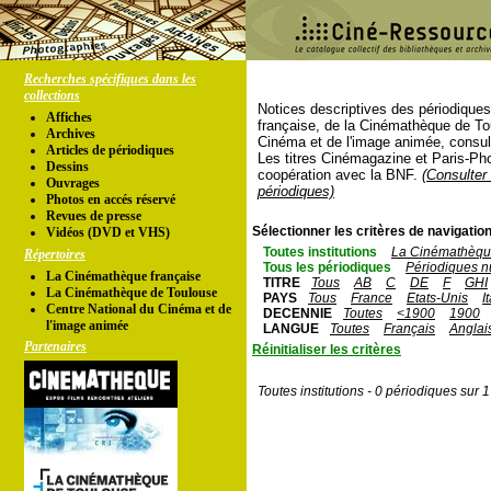
Recherches spécifiques dans les
collections
Notices descriptives des périodique
Affiches
française, de la Cinémathèque de To
Archives
Cinéma et de l'image animée, consul
Articles de périodiques
Les titres Cinémagazine et Paris-Ph
Dessins
coopération avec la BNF.
(Consulter 
Ouvrages
périodiques)
Photos en accés réservé
Revues de presse
Sélectionner les critères de navigation
Vidéos (DVD et VHS)
Toutes institutions
La Cinémathèque
Répertoires
Tous les périodiques
Périodiques n
La Cinémathèque française
TITRE
Tous
AB
C
DE
F
GHI
La Cinémathèque de Toulouse
PAYS
Tous
France
Etats-Unis
I
Centre National du Cinéma et de
DECENNIE
Toutes
<1900
1900
l'image animée
LANGUE
Toutes
Français
Anglai
Partenaires
Réinitialiser les critères
Toutes institutions - 0 périodiques sur 