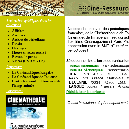
Recherches spécifiques dans les
collections
Notices descriptives des périodique
Affiches
française, de la Cinémathèque de To
Archives
Cinéma et de l'image animée, consul
Articles de périodiques
Les titres Cinémagazine et Paris-Ph
Dessins
coopération avec la BNF.
(Consulter 
Ouvrages
périodiques)
Photos en accés réservé
Revues de presse
Sélectionner les critères de navigation
Vidéos (DVD et VHS)
Toutes institutions
La Cinémathèque
Répertoires
Tous les périodiques
Périodiques n
La Cinémathèque française
TITRE
Tous
AB
C
DE
F
GHI
La Cinémathèque de Toulouse
PAYS
Tous
France
Etats-Unis
I
Centre National du Cinéma et de
DECENNIE
Toutes
<1900
1900
l'image animée
LANGUE
Toutes
Français
Anglai
Partenaires
Réinitialiser les critères
Toutes institutions - 0 périodiques sur 