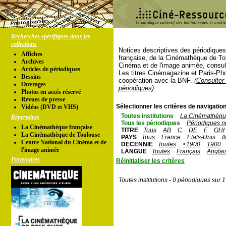
Recherches spécifiques dans les
collections
Notices descriptives des périodique
Affiches
française, de la Cinémathèque de To
Archives
Cinéma et de l'image animée, consul
Articles de périodiques
Les titres Cinémagazine et Paris-Ph
Dessins
coopération avec la BNF.
(Consulter 
Ouvrages
périodiques)
Photos en accés réservé
Revues de presse
Sélectionner les critères de navigation
Vidéos (DVD et VHS)
Toutes institutions
La Cinémathèque
Répertoires
Tous les périodiques
Périodiques n
La Cinémathèque française
TITRE
Tous
AB
C
DE
F
GHI
La Cinémathèque de Toulouse
PAYS
Tous
France
Etats-Unis
I
Centre National du Cinéma et de
DECENNIE
Toutes
<1900
1900
l'image animée
LANGUE
Toutes
Français
Anglai
Partenaires
Réinitialiser les critères
Toutes institutions - 0 périodiques sur 