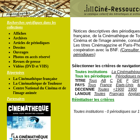
Recherches spécifiques dans les
collections
Notices descriptives des périodique
Affiches
française, de la Cinémathèque de To
Archives
Cinéma et de l'image animée, consul
Articles de périodiques
Les titres Cinémagazine et Paris-Ph
Dessins
coopération avec la BNF.
(Consulter 
Ouvrages
périodiques)
Photos en accés réservé
Revues de presse
Sélectionner les critères de navigation
Vidéos (DVD et VHS)
Toutes institutions
La Cinémathèque
Répertoires
Tous les périodiques
Périodiques n
La Cinémathèque française
TITRE
Tous
AB
C
DE
F
GHI
La Cinémathèque de Toulouse
PAYS
Tous
France
Etats-Unis
I
Centre National du Cinéma et de
DECENNIE
Toutes
<1900
1900
l'image animée
LANGUE
Toutes
Français
Anglai
Partenaires
Réinitialiser les critères
Toutes institutions - 0 périodiques sur 