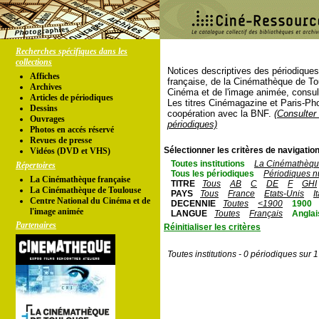
Recherches spécifiques dans les
collections
Notices descriptives des périodique
Affiches
française, de la Cinémathèque de To
Archives
Cinéma et de l'image animée, consul
Articles de périodiques
Les titres Cinémagazine et Paris-Ph
Dessins
coopération avec la BNF.
(Consulter 
Ouvrages
périodiques)
Photos en accés réservé
Revues de presse
Sélectionner les critères de navigation
Vidéos (DVD et VHS)
Toutes institutions
La Cinémathèque
Répertoires
Tous les périodiques
Périodiques n
La Cinémathèque française
TITRE
Tous
AB
C
DE
F
GHI
La Cinémathèque de Toulouse
PAYS
Tous
France
Etats-Unis
I
Centre National du Cinéma et de
DECENNIE
Toutes
<1900
1900
l'image animée
LANGUE
Toutes
Français
Anglai
Partenaires
Réinitialiser les critères
Toutes institutions - 0 périodiques sur 