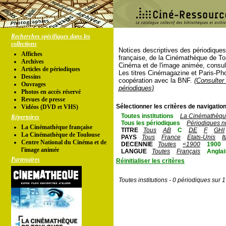
Recherches spécifiques dans les
collections
Notices descriptives des périodique
Affiches
française, de la Cinémathèque de To
Archives
Cinéma et de l'image animée, consul
Articles de périodiques
Les titres Cinémagazine et Paris-Ph
Dessins
coopération avec la BNF.
(Consulter 
Ouvrages
périodiques)
Photos en accés réservé
Revues de presse
Sélectionner les critères de navigation
Vidéos (DVD et VHS)
Toutes institutions
La Cinémathèque
Répertoires
Tous les périodiques
Périodiques n
La Cinémathèque française
TITRE
Tous
AB
C
DE
F
GHI
La Cinémathèque de Toulouse
PAYS
Tous
France
Etats-Unis
I
Centre National du Cinéma et de
DECENNIE
Toutes
<1900
1900
l'image animée
LANGUE
Toutes
Français
Anglai
Partenaires
Réinitialiser les critères
Toutes institutions - 0 périodiques sur 