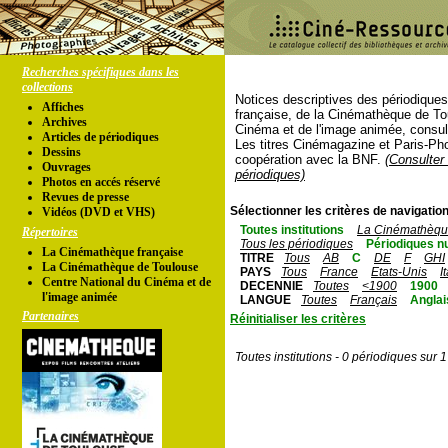
Recherches spécifiques dans les
collections
Notices descriptives des périodique
Affiches
française, de la Cinémathèque de To
Archives
Cinéma et de l'image animée, consul
Articles de périodiques
Les titres Cinémagazine et Paris-Ph
Dessins
coopération avec la BNF.
(Consulter 
Ouvrages
périodiques)
Photos en accés réservé
Revues de presse
Sélectionner les critères de navigation
Vidéos (DVD et VHS)
Toutes institutions
La Cinémathèque
Répertoires
Tous les périodiques
Périodiques n
La Cinémathèque française
TITRE
Tous
AB
C
DE
F
GHI
La Cinémathèque de Toulouse
PAYS
Tous
France
Etats-Unis
I
Centre National du Cinéma et de
DECENNIE
Toutes
<1900
1900
l'image animée
LANGUE
Toutes
Français
Anglai
Partenaires
Réinitialiser les critères
Toutes institutions - 0 périodiques sur 