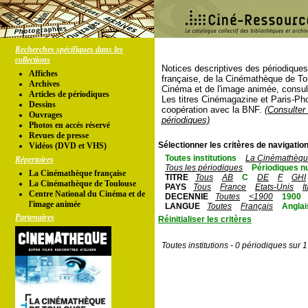
Recherches spécifiques dans les
collections
Notices descriptives des périodique
Affiches
française, de la Cinémathèque de To
Archives
Cinéma et de l'image animée, consul
Articles de périodiques
Les titres Cinémagazine et Paris-Ph
Dessins
coopération avec la BNF.
(Consulter 
Ouvrages
périodiques)
Photos en accés réservé
Revues de presse
Sélectionner les critères de navigation
Vidéos (DVD et VHS)
Toutes institutions
La Cinémathèque
Répertoires
Tous les périodiques
Périodiques n
La Cinémathèque française
TITRE
Tous
AB
C
DE
F
GHI
La Cinémathèque de Toulouse
PAYS
Tous
France
Etats-Unis
I
Centre National du Cinéma et de
DECENNIE
Toutes
<1900
1900
l'image animée
LANGUE
Toutes
Français
Anglai
Partenaires
Réinitialiser les critères
Toutes institutions - 0 périodiques sur 