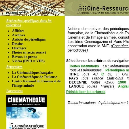
Recherches spécifiques dans les
collections
Notices descriptives des périodique
Affiches
française, de la Cinémathèque de To
Archives
Cinéma et de l'image animée, consul
Articles de périodiques
Les titres Cinémagazine et Paris-Ph
Dessins
coopération avec la BNF.
(Consulter 
Ouvrages
périodiques)
Photos en accés réservé
Revues de presse
Sélectionner les critères de navigation
Vidéos (DVD et VHS)
Toutes institutions
La Cinémathèque
Répertoires
Tous les périodiques
Périodiques n
La Cinémathèque française
TITRE
Tous
AB
C
DE
F
GHI
La Cinémathèque de Toulouse
PAYS
Tous
France
Etats-Unis
I
Centre National du Cinéma et de
DECENNIE
Toutes
<1900
1900
l'image animée
LANGUE
Toutes
Français
Anglai
Partenaires
Réinitialiser les critères
Toutes institutions - 0 périodiques sur 