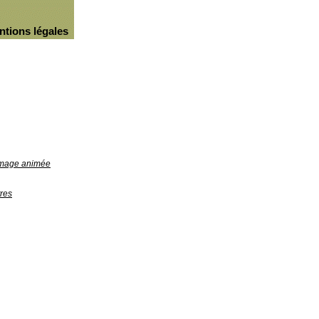
ntions légales
'image animée
res