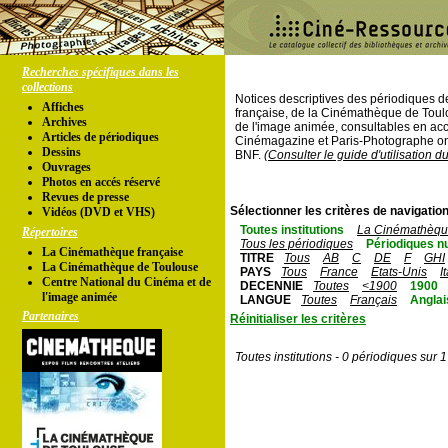
Recherches spécifiques dans les
collections
Notices descriptives des périodiques 
Affiches
française, de la Cinémathèque de Toul
Archives
de l'image animée, consultables en acc
Articles de périodiques
Cinémagazine et Paris-Photographe ont
Dessins
BNF.
(Consulter le guide d'utilisation d
Ouvrages
Photos en accés réservé
Revues de presse
Sélectionner les critères de navigation
Vidéos (DVD et VHS)
Toutes institutions
La Cinémathèque
Répertoires
Tous les périodiques
Périodiques n
La Cinémathèque française
TITRE
Tous
AB
C
DE
F
GHI
La Cinémathèque de Toulouse
PAYS
Tous
France
Etats-Unis
I
Centre National du Cinéma et de
DECENNIE
Toutes
<1900
1900
l'image animée
LANGUE
Toutes
Français
Anglai
Partenaires
Réinitialiser les critères
Toutes institutions - 0 périodiques sur 