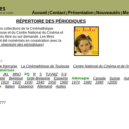
Accueil
Contact
Présentation
Nouveautés
Me
|
|
|
|
RÉPERTOIRE DES PÉRIODIQUES
des collections de la Cinémathèque
ouse et du Centre National du Cinéma et
ès libre ou sur demande. Les titres
 été numérisés en coopération avec la
u répertoire des périodiques)
 :
 française
La Cinémathèque de Toulouse
Centre National du Cinéma et de l
umérisés
JKL
MNO
PQ
R
S
TUVWZ
0-9
talie
Belgique
Grde-Bretagne
Espagne
Allemagne
Canada
Suisse
Aut
1910
1920
1930
1940
1950
1960
1970
1980
1990
>2000
s
Italien
Espagnol
Allemand
Autres
1777