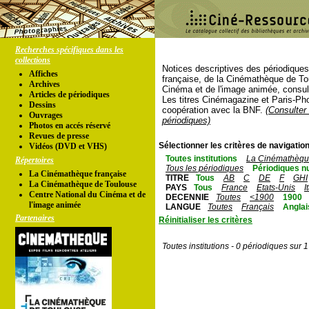
Recherches spécifiques dans les
collections
Notices descriptives des périodique
Affiches
française, de la Cinémathèque de To
Archives
Cinéma et de l'image animée, consul
Articles de périodiques
Les titres Cinémagazine et Paris-Ph
Dessins
coopération avec la BNF.
(Consulter 
Ouvrages
périodiques)
Photos en accés réservé
Revues de presse
Sélectionner les critères de navigation
Vidéos (DVD et VHS)
Toutes institutions
La Cinémathèque
Répertoires
Tous les périodiques
Périodiques n
La Cinémathèque française
TITRE
Tous
AB
C
DE
F
GHI
La Cinémathèque de Toulouse
PAYS
Tous
France
Etats-Unis
I
Centre National du Cinéma et de
DECENNIE
Toutes
<1900
1900
l'image animée
LANGUE
Toutes
Français
Anglai
Partenaires
Réinitialiser les critères
Toutes institutions - 0 périodiques sur 