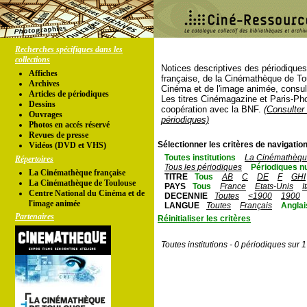
Recherches spécifiques dans les
collections
Notices descriptives des périodique
Affiches
française, de la Cinémathèque de To
Archives
Cinéma et de l'image animée, consul
Articles de périodiques
Les titres Cinémagazine et Paris-Ph
Dessins
coopération avec la BNF.
(Consulter 
Ouvrages
périodiques)
Photos en accés réservé
Revues de presse
Sélectionner les critères de navigation
Vidéos (DVD et VHS)
Toutes institutions
La Cinémathèque
Répertoires
Tous les périodiques
Périodiques n
La Cinémathèque française
TITRE
Tous
AB
C
DE
F
GHI
La Cinémathèque de Toulouse
PAYS
Tous
France
Etats-Unis
I
Centre National du Cinéma et de
DECENNIE
Toutes
<1900
1900
l'image animée
LANGUE
Toutes
Français
Anglai
Partenaires
Réinitialiser les critères
Toutes institutions - 0 périodiques sur 