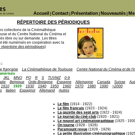
Accueil
Contact
Présentation
Nouveautés
Me
|
|
|
|
RÉPERTOIRE DES PÉRIODIQUES
des collections de la Cinémathèque
ouse et du Centre National du Cinéma et
ès libre ou sur demande. Les titres
 été numérisés en coopération avec la
u répertoire des périodiques)
 :
 française
La Cinémathèque de Toulouse
Centre National du Cinéma et de l
umérisés
JKL
MNO
PQ
R
S
TUVWZ
0-9
talie
Belgique
Grde-Bretagne
Espagne
Allemagne
Canada
Suisse
Aut
1910
1920
1930
1940
1950
1960
1970
1980
1990
>2000
is
Italien
Espagnol
Allemand
Autres
Le film
(1914 - 1922)
Le film français
(1923 - 1924)
La gazette des sept arts
(1922 - 1924)
Le journal du ciné-club
(1920 - 1921)
Le nouvel art cinématographique
(1925 - 193
On tourne
(1928 - 1928)
Paramount revue
(1928 - 1929)
La petite illustration cinématographique
(1925