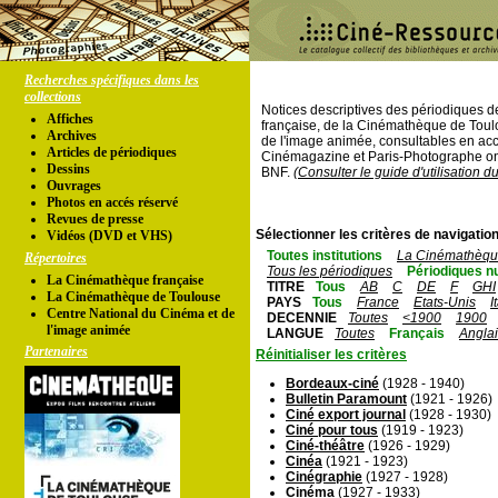
Recherches spécifiques dans les
collections
Notices descriptives des périodiques 
Affiches
française, de la Cinémathèque de Toul
Archives
de l'image animée, consultables en acc
Articles de périodiques
Cinémagazine et Paris-Photographe ont
Dessins
BNF.
(Consulter le guide d'utilisation d
Ouvrages
Photos en accés réservé
Revues de presse
Sélectionner les critères de navigation
Vidéos (DVD et VHS)
Toutes institutions
La Cinémathèque
Répertoires
Tous les périodiques
Périodiques n
La Cinémathèque française
TITRE
Tous
AB
C
DE
F
GHI
La Cinémathèque de Toulouse
PAYS
Tous
France
Etats-Unis
I
Centre National du Cinéma et de
DECENNIE
Toutes
<1900
1900
l'image animée
LANGUE
Toutes
Français
Angla
Partenaires
Réinitialiser les critères
Bordeaux-ciné
(1928 - 1940)
Bulletin Paramount
(1921 - 1926)
Ciné export journal
(1928 - 1930)
Ciné pour tous
(1919 - 1923)
Ciné-théâtre
(1926 - 1929)
Cinéa
(1921 - 1923)
Cinégraphie
(1927 - 1928)
Cinéma
(1927 - 1933)