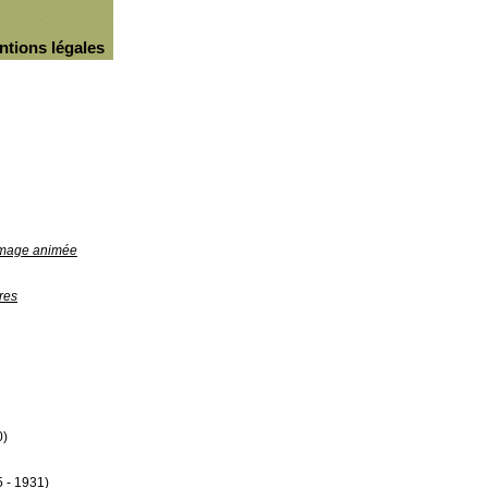
ntions légales
'image animée
res
0)
 - 1931)