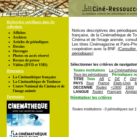
Recherches spécifiques dans les
collections
Notices descriptives des périodique
Affiches
française, de la Cinémathèque de To
Archives
Cinéma et de l'image animée, consul
Articles de périodiques
Les titres Cinémagazine et Paris-Ph
Dessins
coopération avec la BNF.
(Consulter 
Ouvrages
périodiques)
Photos en accés réservé
Revues de presse
Sélectionner les critères de navigation
Vidéos (DVD et VHS)
Toutes institutions
La Cinémathèque
Répertoires
Tous les périodiques
Périodiques n
La Cinémathèque française
TITRE
Tous
AB
C
DE
F
GHI
La Cinémathèque de Toulouse
PAYS
Tous
France
Etats-Unis
I
Centre National du Cinéma et de
DECENNIE
Toutes
<1900
1900
l'image animée
LANGUE
Toutes
Français
Anglai
Partenaires
Réinitialiser les critères
Toutes institutions - 0 périodiques sur 