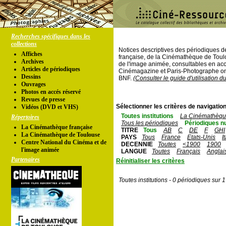
Recherches spécifiques dans les
collections
Notices descriptives des périodiques 
Affiches
française, de la Cinémathèque de Toul
Archives
de l'image animée, consultables en acc
Articles de périodiques
Cinémagazine et Paris-Photographe ont
Dessins
BNF.
(Consulter le guide d'utilisation d
Ouvrages
Photos en accés réservé
Revues de presse
Sélectionner les critères de navigation
Vidéos (DVD et VHS)
Toutes institutions
La Cinémathèque
Répertoires
Tous les périodiques
Périodiques n
La Cinémathèque française
TITRE
Tous
AB
C
DE
F
GHI
La Cinémathèque de Toulouse
PAYS
Tous
France
Etats-Unis
I
Centre National du Cinéma et de
DECENNIE
Toutes
<1900
1900
l'image animée
LANGUE
Toutes
Français
Anglai
Partenaires
Réinitialiser les critères
Toutes institutions - 0 périodiques sur 