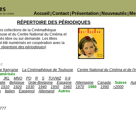
Accueil
Contact
Présentation
Nouveautés
Me
|
|
|
|
RÉPERTOIRE DES PÉRIODIQUES
des collections de la Cinémathèque
ouse et du Centre National du Cinéma et
ès libre ou sur demande. Les titres
 été numérisés en coopération avec la
u répertoire des périodiques)
 :
 française
La Cinémathèque de Toulouse
Centre National du Cinéma et de l
umérisés
JKL
MNO
PQ
R
S
TUVWZ
0-9
talie
Belgique
Grde-Bretagne
Espagne
Allemagne
Canada
Suisse
Aut
1910
1920
1930
1940
1950
1960
1970
1980
1990
>2000
s
Italien
Espagnol
Allemand
Autres
1777