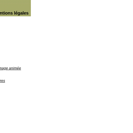
ntions légales
'image animée
res