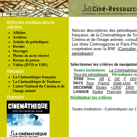
Recherches spécifiques dans les
collections
Notices descriptives des périodique
Affiches
française, de la Cinémathèque de To
Archives
Cinéma et de l'image animée, consul
Articles de périodiques
Les titres Cinémagazine et Paris-Ph
Dessins
coopération avec la BNF.
(Consulter 
Ouvrages
périodiques)
Photos en accés réservé
Revues de presse
Sélectionner les critères de navigation
Vidéos (DVD et VHS)
Toutes institutions
La Cinémathèque
Répertoires
Tous les périodiques
Périodiques n
La Cinémathèque française
TITRE
Tous
AB
C
DE
F
GHI
La Cinémathèque de Toulouse
PAYS
Tous
France
Etats-Unis
I
Centre National du Cinéma et de
DECENNIE
Toutes
<1900
1900
l'image animée
LANGUE
Toutes
Français
Anglai
Partenaires
Réinitialiser les critères
Toutes institutions - 0 périodiques sur 