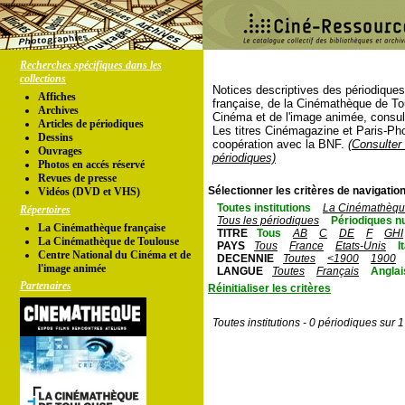
Recherches spécifiques dans les
collections
Notices descriptives des périodique
Affiches
française, de la Cinémathèque de To
Archives
Cinéma et de l'image animée, consul
Articles de périodiques
Les titres Cinémagazine et Paris-Ph
Dessins
coopération avec la BNF.
(Consulter 
Ouvrages
périodiques)
Photos en accés réservé
Revues de presse
Sélectionner les critères de navigation
Vidéos (DVD et VHS)
Toutes institutions
La Cinémathèque
Répertoires
Tous les périodiques
Périodiques n
La Cinémathèque française
TITRE
Tous
AB
C
DE
F
GHI
La Cinémathèque de Toulouse
PAYS
Tous
France
Etats-Unis
I
Centre National du Cinéma et de
DECENNIE
Toutes
<1900
1900
l'image animée
LANGUE
Toutes
Français
Anglai
Partenaires
Réinitialiser les critères
Toutes institutions - 0 périodiques sur 