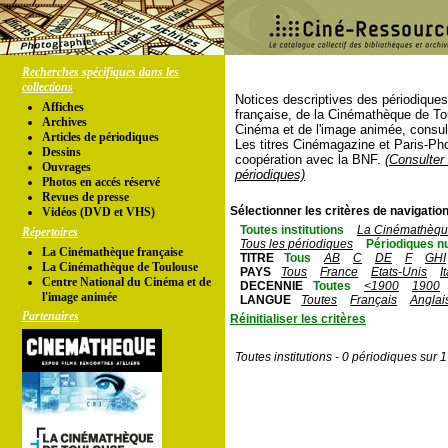
Recherches spécifiques dans les
collections
Notices descriptives des périodique
Affiches
française, de la Cinémathèque de To
Archives
Cinéma et de l'image animée, consul
Articles de périodiques
Les titres Cinémagazine et Paris-Ph
Dessins
coopération avec la BNF.
(Consulter 
Ouvrages
périodiques)
Photos en accés réservé
Revues de presse
Sélectionner les critères de navigation
Vidéos (DVD et VHS)
Toutes institutions
La Cinémathèque
Répertoires
Tous les périodiques
Périodiques n
La Cinémathèque française
TITRE
Tous
AB
C
DE
F
GHI
La Cinémathèque de Toulouse
PAYS
Tous
France
Etats-Unis
I
Centre National du Cinéma et de
DECENNIE
Toutes
<1900
1900
l'image animée
LANGUE
Toutes
Français
Anglai
Partenaires
Réinitialiser les critères
Toutes institutions - 0 périodiques sur 