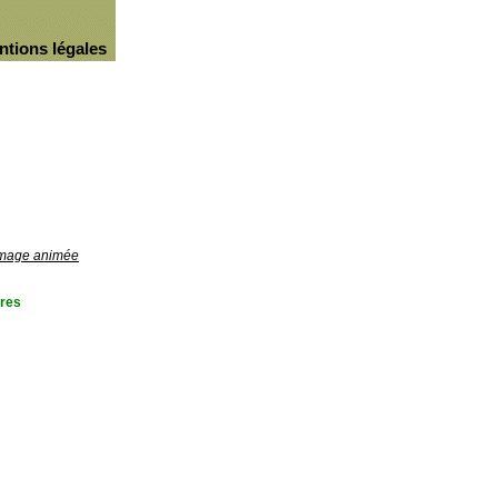
ntions légales
'image animée
res