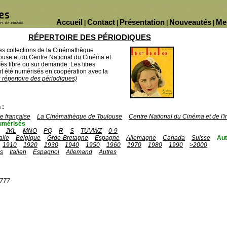
Accueil
Contact
Présentation
Nouveautés
Me
|
|
|
|
RÉPERTOIRE DES PÉRIODIQUES
des collections de la Cinémathèque
ouse et du Centre National du Cinéma et
ès libre ou sur demande. Les titres
 été numérisés en coopération avec la
u répertoire des périodiques)
 :
 française
La Cinémathèque de Toulouse
Centre National du Cinéma et de l
umérisés
JKL
MNO
PQ
R
S
TUVWZ
0-9
talie
Belgique
Grde-Bretagne
Espagne
Allemagne
Canada
Suisse
Aut
1910
1920
1930
1940
1950
1960
1970
1980
1990
>2000
is
Italien
Espagnol
Allemand
Autres
1777