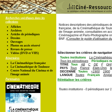
Recherches spécifiques dans les
collections
Notices descriptives des périodiques 
Affiches
française, de la Cinémathèque de Toul
Archives
de l'image animée, consultables en acc
Articles de périodiques
Cinémagazine et Paris-Photographe ont
Dessins
BNF.
(Consulter le guide d'utilisation d
Ouvrages
Photos en accés réservé
Revues de presse
Sélectionner les critères de navigation
Vidéos (DVD et VHS)
Toutes institutions
La Cinémathèque
Répertoires
Tous les périodiques
Périodiques n
La Cinémathèque française
TITRE
Tous
AB
C
DE
F
GHI
La Cinémathèque de Toulouse
PAYS
Tous
France
Etats-Unis
I
Centre National du Cinéma et de
DECENNIE
Toutes
<1900
1900
l'image animée
LANGUE
Toutes
Français
Angla
Partenaires
Réinitialiser les critères
Toutes institutions - 0 périodiques sur 