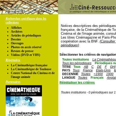
Recherches spécifiques dans les
collections
Notices descriptives des périodique
Affiches
française, de la Cinémathèque de To
Archives
Cinéma et de l'image animée, consul
Articles de périodiques
Les titres Cinémagazine et Paris-Ph
Dessins
coopération avec la BNF.
(Consulter 
Ouvrages
périodiques)
Photos en accés réservé
Revues de presse
Sélectionner les critères de navigation
Vidéos (DVD et VHS)
Toutes institutions
La Cinémathèque
Répertoires
Tous les périodiques
Périodiques n
La Cinémathèque française
TITRE
Tous
AB
C
DE
F
GHI
La Cinémathèque de Toulouse
PAYS
Tous
France
Etats-Unis
I
Centre National du Cinéma et de
DECENNIE
Toutes
<1900
1900
l'image animée
LANGUE
Toutes
Français
Angla
Partenaires
Réinitialiser les critères
Toutes institutions - 0 périodiques sur 