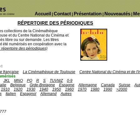
Accueil
Contact
Présentation
Nouveautés
Me
|
|
|
|
RÉPERTOIRE DES PÉRIODIQUES
des collections de la Cinémathèque
ouse et du Centre National du Cinéma et
ès libre ou sur demande. Les titres
 été numérisés en coopération avec la
u répertoire des périodiques)
 :
 française
La Cinémathèque de Toulouse
Centre National du Cinéma et de l
umérisés
JKL
MNO
PQ
R
S
TUVWZ
0-9
talie
Belgique
Grde-Bretagne
Espagne
Allemagne
Canada
Suisse
Aut
1910
1920
1930
1940
1950
1960
1970
1980
1990
>2000
s
Italien
Espagnol
Allemand
Autres
1777