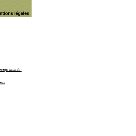
ntions légales
'image animée
res