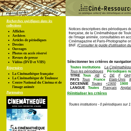
Recherches spécifiques dans les
collections
Notices descriptives des périodiques 
Affiches
française, de la Cinémathèque de Toul
Archives
de l'image animée, consultables en acc
Articles de périodiques
Cinémagazine et Paris-Photographe ont
Dessins
BNF.
(Consulter le guide d'utilisation d
Ouvrages
Photos en accés réservé
Revues de presse
Sélectionner les critères de navigation
Vidéos (DVD et VHS)
Toutes institutions
La Cinémathèque
Répertoires
Tous les périodiques
Périodiques n
La Cinémathèque française
TITRE
Tous
AB
C
DE
F
GHI
La Cinémathèque de Toulouse
PAYS
Tous
France
Etats-Unis
I
Centre National du Cinéma et de
DECENNIE
Toutes
<1900
1900
l'image animée
LANGUE
Toutes
Français
Anglai
Partenaires
Réinitialiser les critères
Toutes institutions - 0 périodiques sur 