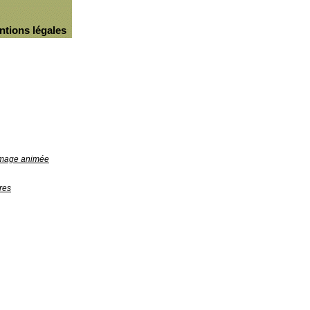
ntions légales
'image animée
res