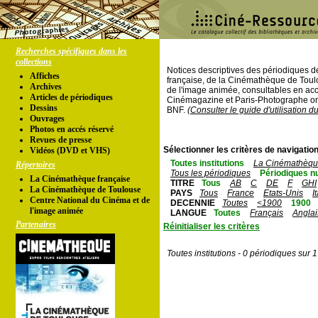
Recherches spécifiques dans les
collections
Notices descriptives des périodiques 
Affiches
française, de la Cinémathèque de Toul
Archives
de l'image animée, consultables en acc
Articles de périodiques
Cinémagazine et Paris-Photographe ont
Dessins
BNF.
(Consulter le guide d'utilisation d
Ouvrages
Photos en accés réservé
Revues de presse
Sélectionner les critères de navigation
Vidéos (DVD et VHS)
Toutes institutions
La Cinémathèque
Répertoires
Tous les périodiques
Périodiques n
La Cinémathèque française
TITRE
Tous
AB
C
DE
F
GHI
La Cinémathèque de Toulouse
PAYS
Tous
France
Etats-Unis
I
Centre National du Cinéma et de
DECENNIE
Toutes
<1900
1900
l'image animée
LANGUE
Toutes
Français
Anglai
Partenaires
Réinitialiser les critères
Toutes institutions - 0 périodiques sur 