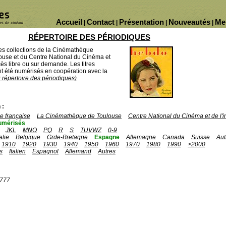
Accueil
Contact
Présentation
Nouveautés
Me
|
|
|
|
RÉPERTOIRE DES PÉRIODIQUES
des collections de la Cinémathèque
ouse et du Centre National du Cinéma et
ès libre ou sur demande. Les titres
 été numérisés en coopération avec la
u répertoire des périodiques)
 :
 française
La Cinémathèque de Toulouse
Centre National du Cinéma et de l
umérisés
JKL
MNO
PQ
R
S
TUVWZ
0-9
talie
Belgique
Grde-Bretagne
Espagne
Allemagne
Canada
Suisse
Aut
1910
1920
1930
1940
1950
1960
1970
1980
1990
>2000
s
Italien
Espagnol
Allemand
Autres
1777