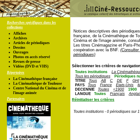
Recherches spécifiques dans les
collections
Notices descriptives des périodique
Affiches
française, de la Cinémathèque de To
Archives
Cinéma et de l'image animée, consul
Articles de périodiques
Les titres Cinémagazine et Paris-Ph
Dessins
coopération avec la BNF.
(Consulter 
Ouvrages
périodiques)
Photos en accés réservé
Revues de presse
Sélectionner les critères de navigation
Vidéos (DVD et VHS)
Toutes institutions
La Cinémathèque
Répertoires
Tous les périodiques
Périodiques n
La Cinémathèque française
TITRE
Tous
AB
C
DE
F
GHI
La Cinémathèque de Toulouse
PAYS
Tous
France
Etats-Unis
I
Centre National du Cinéma et de
DECENNIE
Toutes
<1900
1900
l'image animée
LANGUE
Toutes
Français
Anglai
Partenaires
Réinitialiser les critères
Toutes institutions - 0 périodiques sur 