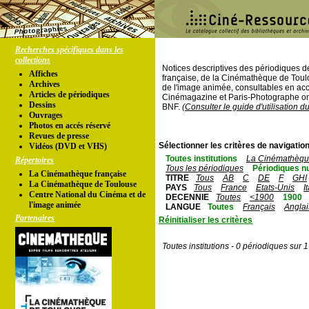
Recherches spécifiques dans les
collections
Notices descriptives des périodiques 
Affiches
française, de la Cinémathèque de Toul
Archives
de l'image animée, consultables en acc
Articles de périodiques
Cinémagazine et Paris-Photographe ont
Dessins
BNF.
(Consulter le guide d'utilisation d
Ouvrages
Photos en accés réservé
Revues de presse
Sélectionner les critères de navigation
Vidéos (DVD et VHS)
Toutes institutions
La Cinémathèque
Répertoires
Tous les périodiques
Périodiques n
La Cinémathèque française
TITRE
Tous
AB
C
DE
F
GHI
La Cinémathèque de Toulouse
PAYS
Tous
France
Etats-Unis
I
Centre National du Cinéma et de
DECENNIE
Toutes
<1900
1900
l'image animée
LANGUE
Toutes
Français
Anglai
Partenaires
Réinitialiser les critères
Toutes institutions - 0 périodiques sur 