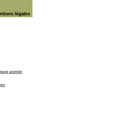
ntions légales
'image animée
res