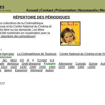
Accueil
Contact
Présentation
Nouveautés
Me
|
|
|
|
RÉPERTOIRE DES PÉRIODIQUES
des collections de la Cinémathèque
ouse et du Centre National du Cinéma et
ès libre ou sur demande. Les titres
 été numérisés en coopération avec la
u répertoire des périodiques)
 :
 française
La Cinémathèque de Toulouse
Centre National du Cinéma et de l
umérisés
JKL
MNO
PQ
R
S
TUVWZ
0-9
talie
Belgique
Grde-Bretagne
Espagne
Allemagne
Canada
Suisse
Aut
1910
1920
1930
1940
1950
1960
1970
1980
1990
>2000
s
Italien
Espagnol
Allemand
Autres
1777