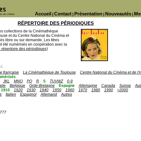
Accueil
Contact
Présentation
Nouveautés
Me
|
|
|
|
RÉPERTOIRE DES PÉRIODIQUES
des collections de la Cinémathèque
ouse et du Centre National du Cinéma et
ès libre ou sur demande. Les titres
 été numérisés en coopération avec la
u répertoire des périodiques)
 :
 française
La Cinémathèque de Toulouse
Centre National du Cinéma et de l
umérisés
JKL
MNO
PQ
R
S
TUVWZ
0-9
talie
Belgique
Grde-Bretagne
Espagne
Allemagne
Canada
Suisse
Aut
1910
1920
1930
1940
1950
1960
1970
1980
1990
>2000
s
Italien
Espagnol
Allemand
Autres
1777