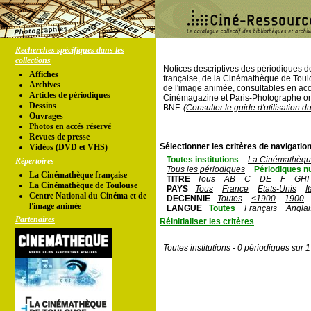
Recherches spécifiques dans les
collections
Notices descriptives des périodiques 
Affiches
française, de la Cinémathèque de Toul
Archives
de l'image animée, consultables en acc
Articles de périodiques
Cinémagazine et Paris-Photographe ont
Dessins
BNF.
(Consulter le guide d'utilisation d
Ouvrages
Photos en accés réservé
Revues de presse
Sélectionner les critères de navigation
Vidéos (DVD et VHS)
Toutes institutions
La Cinémathèque
Répertoires
Tous les périodiques
Périodiques n
La Cinémathèque française
TITRE
Tous
AB
C
DE
F
GHI
La Cinémathèque de Toulouse
PAYS
Tous
France
Etats-Unis
I
Centre National du Cinéma et de
DECENNIE
Toutes
<1900
1900
l'image animée
LANGUE
Toutes
Français
Anglai
Partenaires
Réinitialiser les critères
Toutes institutions - 0 périodiques sur 