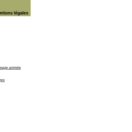
ntions légales
'image animée
res