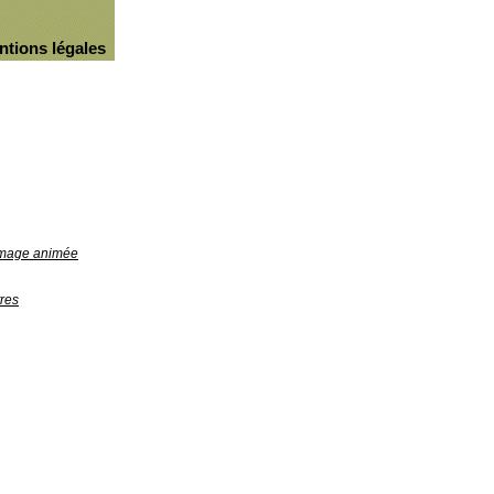
ntions légales
'image animée
res