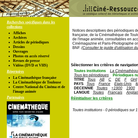
Recherches spécifiques dans les
collections
Notices descriptives des périodiques 
Affiches
française, de la Cinémathèque de Toul
Archives
de l'image animée, consultables en acc
Articles de périodiques
Cinémagazine et Paris-Photographe ont
Dessins
BNF.
(Consulter le guide d'utilisation d
Ouvrages
Photos en accés réservé
Revues de presse
Sélectionner les critères de navigation
Vidéos (DVD et VHS)
Toutes institutions
La Cinémathèque
Répertoires
Tous les périodiques
Périodiques n
La Cinémathèque française
TITRE
Tous
AB
C
DE
F
GHI
La Cinémathèque de Toulouse
PAYS
Tous
France
Etats-Unis
I
Centre National du Cinéma et de
DECENNIE
Toutes
<1900
1900
l'image animée
LANGUE
Toutes
Français
Anglai
Partenaires
Réinitialiser les critères
Toutes institutions - 0 périodiques sur 