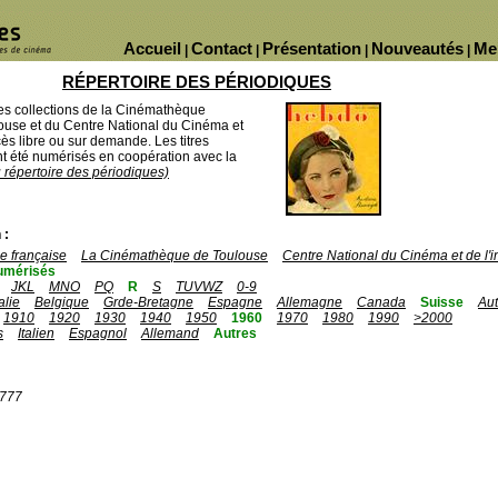
Accueil
Contact
Présentation
Nouveautés
Me
|
|
|
|
RÉPERTOIRE DES PÉRIODIQUES
des collections de la Cinémathèque
ouse et du Centre National du Cinéma et
ès libre ou sur demande. Les titres
 été numérisés en coopération avec la
u répertoire des périodiques)
 :
 française
La Cinémathèque de Toulouse
Centre National du Cinéma et de l
umérisés
JKL
MNO
PQ
R
S
TUVWZ
0-9
talie
Belgique
Grde-Bretagne
Espagne
Allemagne
Canada
Suisse
Aut
1910
1920
1930
1940
1950
1960
1970
1980
1990
>2000
s
Italien
Espagnol
Allemand
Autres
1777